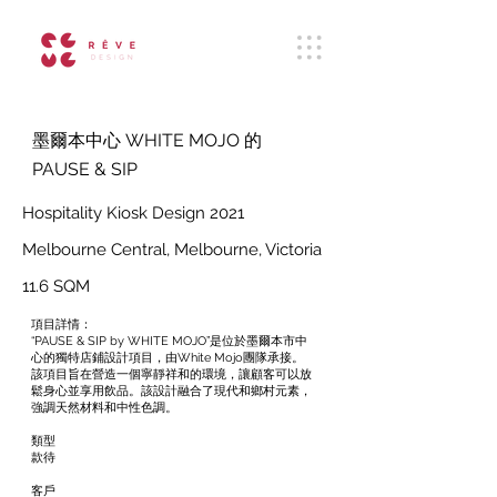
墨爾本中心 WHITE MOJO 的
PAUSE & SIP
Hospitality
Kiosk Design
2021
Melbourne Central, Melbourne, Victoria
11.6 SQM
項目詳情：
“PAUSE & SIP by WHITE MOJO”是位於墨爾本市中
心的獨特店鋪設計項目，由White Mojo團隊承接。
該項目旨在營造一個寧靜祥和的環境，讓顧客可以放
鬆身心並享用飲品。該設計融合了現代和鄉村元素，
強調天然材料和中性色調。
類型
款待
客戶