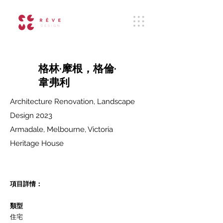
格林·摩根，格倫·
韋弗利
Architecture Renovation, Landscape
Design 2023
Armadale, Melbourne, Victoria
Heritage House
項目詳情：
類型
住宅